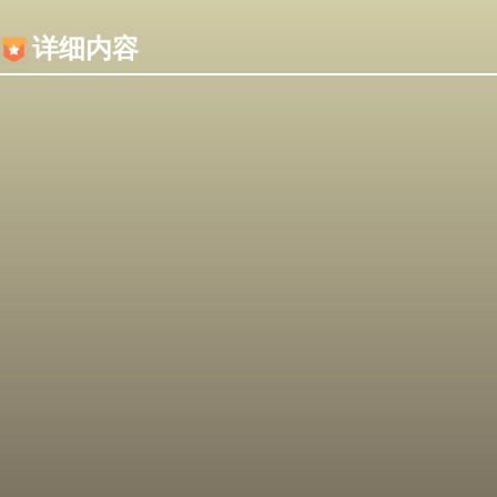
内容加载失败，可能是你的浏览器屏蔽了JS脚本！
详细内容