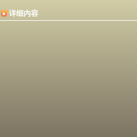
内容加载失败，可能是你的浏览器屏蔽了JS脚本！
详细内容