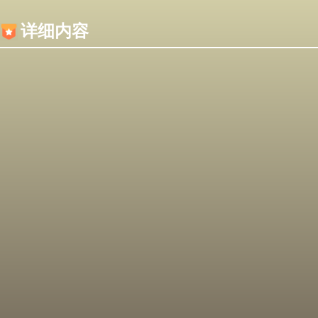
内容加载失败，可能是你的浏览器屏蔽了JS脚本！
详细内容