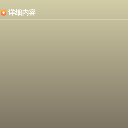
内容加载失败，可能是你的浏览器屏蔽了JS脚本！
详细内容